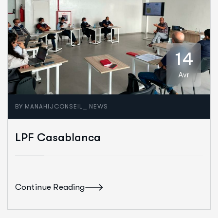
14
Avr
_
BY
MANAHIJCONSEIL
NEWS
LPF Casablanca
Continue Reading