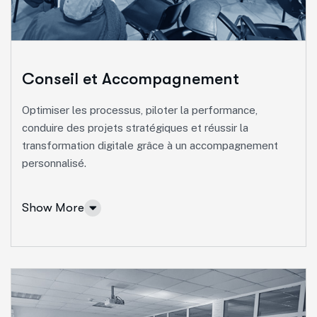
pour renforcer les savoir-faire et accompagner le
développement professionnel.
Réaliser des ingénieries de formation
Conseil et Accompagnement
Elaborer des bilans de compétences
Formation inter-entreprises
Optimiser les processus, piloter la performance,
conduire des projets stratégiques et réussir la
Formation intra-entreprise
transformation digitale grâce à un accompagnement
personnalisé.
Show More