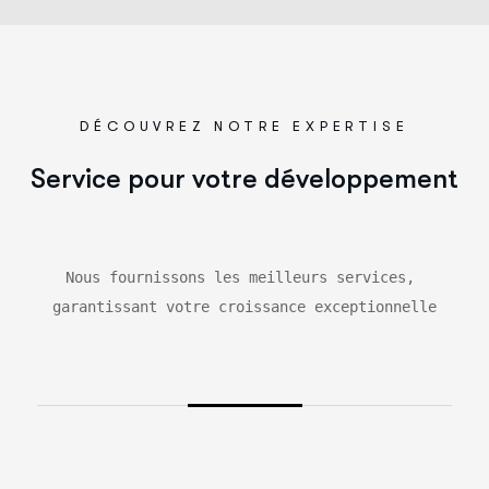
DÉCOUVREZ NOTRE EXPERTISE
S
e
r
v
i
c
e
p
o
u
r
v
o
t
r
e
d
é
v
e
l
o
p
p
e
m
e
n
t
Nous fournissons les meilleurs services, 
garantissant votre croissance exceptionnelle