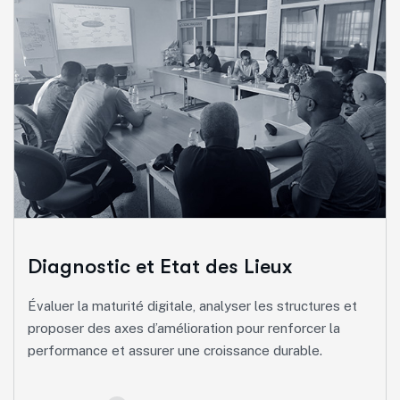
Conseil et Accompagnement
Optimiser les processus, piloter la performance,
conduire des projets stratégiques et réussir la
transformation digitale grâce à un accompagnement
personnalisé.
Management de la logistique globale & pilotage des
flux industriels
Diagnostic et Etat des Lieux
Transformation digitale
Évaluer la maturité digitale, analyser les structures et
Excellence opérationnelle (Lean Six Sigma)
proposer des axes d’amélioration pour renforcer la
performance et assurer une croissance durable.
Conduite des projets
Organisation, structuration et pilotage de la