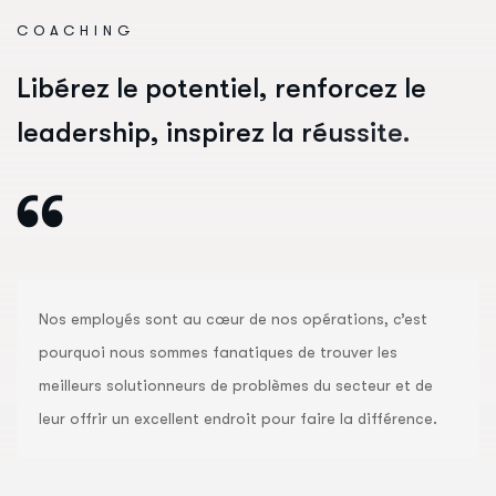
COACHING
L
i
b
é
r
e
z
l
e
p
o
t
e
n
t
i
e
l
,
r
e
n
f
o
r
c
e
z
l
e
l
e
a
d
e
r
s
h
i
p
,
i
n
s
p
i
r
e
z
l
a
r
é
u
s
s
i
t
e
.
Nos employés sont au cœur de nos opérations, c’est 
pourquoi nous sommes fanatiques de trouver les 
meilleurs solutionneurs de problèmes du secteur et de 
leur offrir un excellent endroit pour faire la différence.