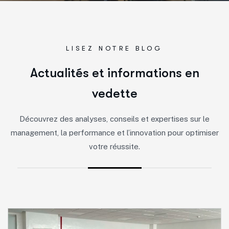
LISEZ NOTRE BLOG
A
c
t
u
a
l
i
t
é
s
e
t
i
n
f
o
r
m
a
t
i
o
n
s
e
n
v
e
d
e
t
t
e
Découvrez des analyses, conseils et expertises sur le
management, la performance et l’innovation pour optimiser
votre réussite.