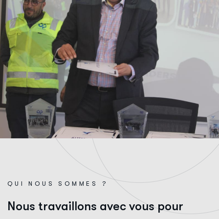
QUI NOUS SOMMES ?
N
o
u
s
t
r
a
v
a
i
l
l
o
n
s
a
v
e
c
v
o
u
s
p
o
u
r