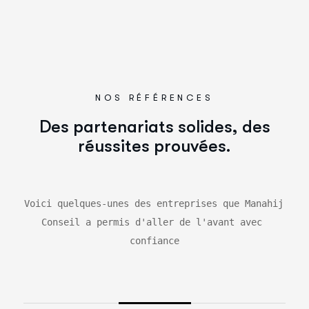
NOS RÉFÉRENCES
D
e
s
p
a
r
t
e
n
a
r
i
a
t
s
s
o
l
i
d
e
s
,
d
e
s
r
é
u
s
s
i
t
e
s
p
r
o
u
v
é
e
s
.
Voici quelques-unes des entreprises que Manahij 
Conseil a permis d'aller de l'avant avec 
confiance