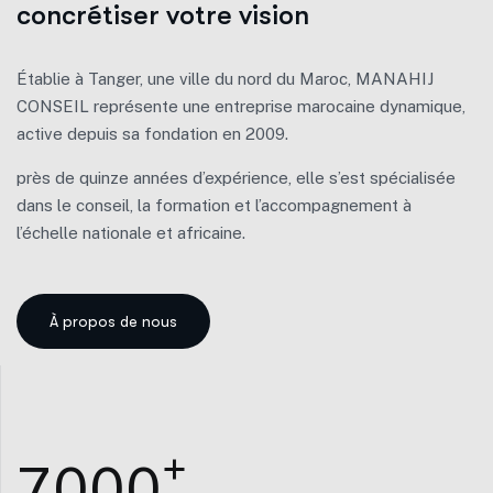
c
o
n
c
r
é
t
i
s
e
r
v
o
t
r
e
v
i
s
i
o
n
Établie à Tanger, une ville du nord du Maroc, MANAHIJ
CONSEIL représente une entreprise marocaine dynamique,
active depuis sa fondation en 2009.
près de quinze années d’expérience, elle s’est spécialisée
dans le conseil, la formation et l’accompagnement à
l’échelle nationale et africaine.
+
7
0
0
0